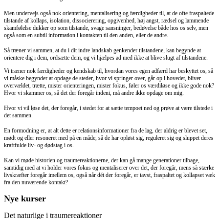
Men undervejs også nok orientering, mentalisering og færdigheder til, at de ofte fraspaltede
tilstande af kollaps, isolation, dissocierering, opgivenhed, høj angst, rædsel og lammende
skamfølelse dukker op som tilstande, svage sansninger, bedøvelse både hos os selv, men
også som en subtil information i kontakten til den anden, eller de andre.
Så træner vi sammen, at du i dit indre landskab genkender tilstandene, kan begynde at
orientere dig i dem, ordsætte dem, og vi hjælpes ad med ikke at blive slugt af tilstandene.
Vi træner nok færdigheder og kendskab til, hvordan vores egen adfærd har beskyttet os, så
vi måske begynder at opdage de steder, hvor vi springer over, går op i hovedet, bliver
overvældet, trætte, mister orienteringen, mister fokus, føler os værdiløse og ikke gode nok?
Hvor vi skammer os, så det der foregår indeni, må andre ikke opdage om mig.
Hvor vi vil løse det, der foregår, i stedet for at sætte tempoet ned og prøve at være tilstede i
det sammen.
En formodning er, at alt dette er relationsinformationer fra de lag, der aldrig er blevet set,
mødt og eller resoneret med på en måde, så de har opløst sig, reguleret sig og sluppet deres
kraftfulde liv- og dødstag i os.
Kan vi møde historien og traumereaktionerne, der kan gå mange generationer tilbage,
samtidig med at vi holder vores fokus og mentaliserer over det, der foregår, mens så stærke
livskræfter foregår imellem os, også når dét der foregår, er tavst, fraspaltet og kollapset væk
fra den nuværende kontakt?
Nye kurser
Det naturlige i traumereaktioner