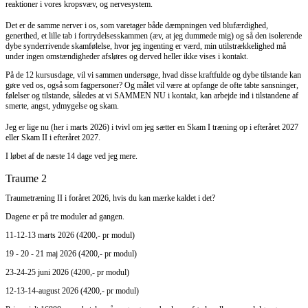
reaktioner i vores kropsvæv, og nervesystem.
Det er de samme nerver i os, som varetager både dæmpningen ved blufærdighed,
generthed, et lille tab i fortrydelsesskammen (æv, at jeg dummede mig) og så den isolerende
dybe synderrivende skamfølelse, hvor jeg ingenting er værd, min utilstrækkelighed må
under ingen omstændigheder afsløres og derved heller ikke vises i kontakt.
På de 12 kursusdage, vil vi sammen undersøge, hvad disse kraftfulde og dybe tilstande kan
gøre ved os, også som fagpersoner? Og målet vil være at opfange de ofte tabte sansninger,
følelser og tilstande, således at vi SAMMEN NU i kontakt, kan arbejde ind i tilstandene af
smerte, angst, ydmygelse og skam.
Jeg er lige nu (her i marts 2026) i tvivl om jeg sætter en Skam I træning op i efteråret 2027
eller Skam II i efteråret 2027.
I løbet af de næste 14 dage ved jeg mere.
Traume 2
Traumetræning II i foråret 2026, hvis du kan mærke kaldet i det?
Dagene er på tre moduler ad gangen.
11-12-13 marts 2026 (4200,- pr modul)
19 - 20 - 21 maj 2026 (4200,- pr modul)
23-24-25 juni 2026 (4200,- pr modul)
12-13-14-august 2026 (4200,- pr modul)