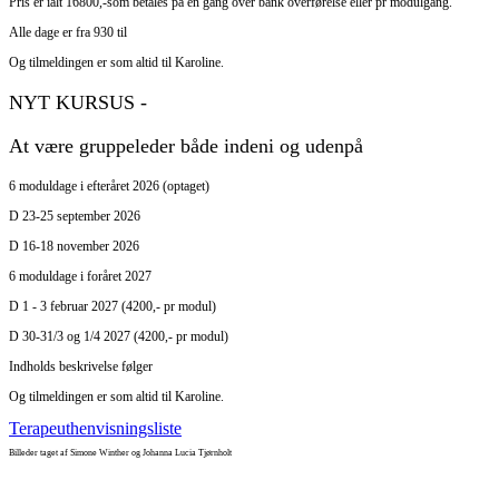
Pris er ialt 16800,-som betales på en gang over bank overførelse eller pr modulgang.
Alle dage er fra 930 til
Og tilmeldingen er som altid til Karoline.
NYT KURSUS -
At være gruppeleder både indeni og udenpå
6 moduldage i efteråret 2026 (optaget)
D 23-25 september 2026
D 16-18 november 2026
6 moduldage i foråret 2027
D 1 - 3 februar 2027 (4200,- pr modul)
D 30-31/3 og 1/4 2027 (4200,- pr modul)
Indholds beskrivelse følger
Og tilmeldingen er som altid til Karoline.
Terapeuthenvisningsliste
Billeder taget af Simone Winther og Johanna Lucia Tjørnholt