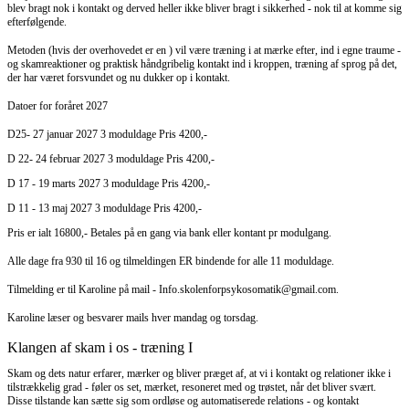
blev bragt nok i kontakt og derved heller ikke bliver bragt i sikkerhed - nok til at komme sig
efterfølgende.
Metoden (hvis der overhovedet er en ) vil være træning i at mærke efter, ind i egne traume -
og skamreaktioner og praktisk håndgribelig kontakt ind i kroppen, træning af sprog på det,
der har været forsvundet og nu dukker op i kontakt.
Datoer for foråret 2027
D25- 27 januar 2027 3 moduldage Pris 4200,-
D 22- 24 februar 2027 3 moduldage Pris 4200,-
D 17 - 19 marts 2027 3 moduldage Pris 4200,-
D 11 - 13 maj 2027 3 moduldage Pris 4200,-
Pris er ialt 16800,- Betales på en gang via bank eller kontant pr modulgang.
Alle dage fra 930 til 16 og tilmeldingen ER bindende for alle 11 moduldage.
Tilmelding er til Karoline på mail - Info.skolenforpsykosomatik@gmail.com.
Karoline læser og besvarer mails hver mandag og torsdag.
Klangen af skam i os - træning I
Skam og dets natur erfarer, mærker og bliver præget af, at vi i kontakt og relationer ikke i
tilstrækkelig grad - føler os set, mærket, resoneret med og trøstet, når det bliver svært.
Disse tilstande kan sætte sig som ordløse og automatiserede relations - og kontakt