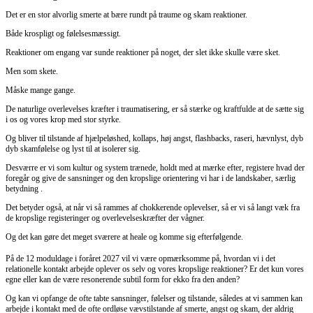
Det er en stor alvorlig smerte at bære rundt på traume og skam reaktioner.
Både krospligt og følelsesmæssigt.
Reaktioner om engang var sunde reaktioner på noget, der slet ikke skulle være sket.
Men som skete.
Måske mange gange.
De naturlige overlevelses kræfter i traumatisering, er så stærke og kraftfulde at de sætte sig
i os og vores krop med stor styrke.
Og bliver til tilstande af hjælpeløshed, kollaps, høj angst, flashbacks, raseri, hævnlyst, dyb
dyb skamfølelse og lyst til at isolerer sig.
Desværre er vi som kultur og system trænede, holdt med at mærke efter, registere hvad der
foregår og give de sansninger og den kropslige orientering vi har i de landskaber, særlig
betydning .
Det betyder også, at når vi så rammes af chokkerende oplevelser, så er vi så langt væk fra
de kropslige registeringer og overlevelseskræfter der vågner.
Og det kan gøre det meget sværere at heale og komme sig efterfølgende.
På de 12 moduldage i foråret 2027 vil vi være opmærksomme på, hvordan vi i det
relationelle kontakt arbejde oplever os selv og vores kropslige reaktioner? Er det kun vores
egne eller kan de være resonerende subtil form for ekko fra den anden?
Og kan vi opfange de ofte tabte sansninger, følelser og tilstande, således at vi sammen kan
arbejde i kontakt med de ofte ordløse vævstilstande af smerte, angst og skam, der aldrig