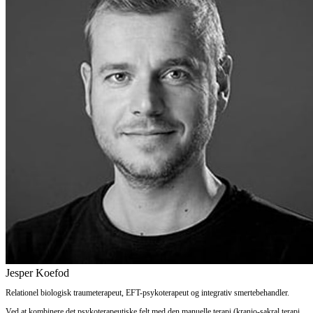
Jesper Koefod
Relationel biologisk traumeterapeut, EFT-psykoterapeut og integrativ smertebehandler.
Ved at kombinere det psykoterapeutiske felt med den manuelle terapi (kranio-sakral terapi,