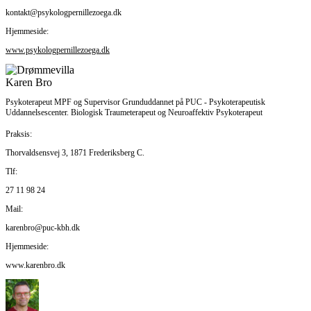
kontakt@psykologpernillezoega.dk
​Hjemmeside:
www.psykologpernillezoega.dk
Karen Bro
Psykoterapeut MPF og Supervisor Grunduddannet på PUC - Psykoterapeutisk
Uddannelsescenter. Biologisk Traumeterapeut og Neuroaffektiv Psykoterapeut
Praksis:
Thorvaldsensvej 3, 1871 Frederiksberg C.
Tlf:
27 11 98 24
Mail:
karenbro@puc-kbh.dk
Hjemmeside:
www.karenbro.dk