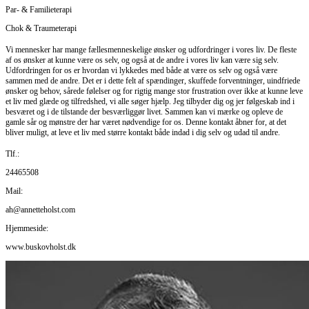
Par- & Familieterapi
Chok & Traumeterapi
Vi mennesker har mange fællesmenneskelige ønsker og udfordringer i vores liv. De fleste
af os ønsker at kunne være os selv, og også at de andre i vores liv kan være sig selv.
Udfordringen for os er hvordan vi lykkedes med både at være os selv og også være
sammen med de andre. Det er i dette felt af spændinger, skuffede forventninger, uindfriede
ønsker og behov, sårede følelser og for rigtig mange stor frustration over ikke at kunne leve
et liv med glæde og tilfredshed, vi alle søger hjælp. Jeg tilbyder dig og jer følgeskab ind i
besværet og i de tilstande der besværliggør livet. Sammen kan vi mærke og opleve de
gamle sår og mønstre der har været nødvendige for os. Denne kontakt åbner for, at det
bliver muligt, at leve et liv med større kontakt både indad i dig selv og udad til andre.
Tlf.:
24465508
Mail:
ah@annetteholst.com
Hjemmeside:
www.buskovholst.dk