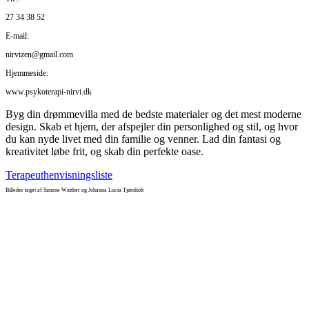
27 34 38 52
E-mail:
nirvizen@gmail.com
Hjemmeside:
www.psykoterapi-nirvi.dk
Byg din drømmevilla med de bedste materialer og det mest moderne
design. Skab et hjem, der afspejler din personlighed og stil, og hvor
du kan nyde livet med din familie og venner. Lad din fantasi og
kreativitet løbe frit, og skab din perfekte oase.
Terapeuthenvisningsliste
Billeder taget af Simone Winther og Johanna Lucia Tjørnholt