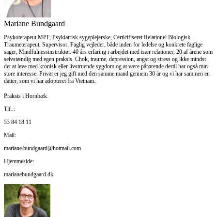
Mariane Bundgaard
Psykoterapeut MPF, Psykiatrisk sygeplejerske, Certicifiseret Relationel Biologisk
Traumeterapeut, Supervisor, Faglig vejleder, både inden for ledelse og konkrete faglige
sager, Mindfulnessinstruktør. 40 års erfaring i arbejdet med især relationer, 20 af årene som
selvstændig med egen praksis. Chok, traume, depression, angst og stress og ikke mindst
det at leve med kronisk eller livstruende sygdom og at være pårørende dertil har også min
store interesse. Privat er jeg gift med den samme mand gennem 30 år og vi har sammen en
datter, som vi har adopteret fra Vietnam.
Praksis i Hornbæk
Tlf..:
53 84 18 11
Mail:
mariane.bundgaard@hotmail.com
Hjemmeside:
marianebundgaard.dk