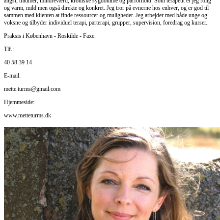
angst, traumer, mindreværd, kroniske sygdomme og parforhold. Som terapeut er jeg rolig
og varm, mild men også direkte og konkret. Jeg tror på evnerne hos enhver, og er god til
sammen med klienten at finde ressourcer og muligheder. Jeg arbejder med både unge og
voksne og tilbyder individuel terapi, parterapi, grupper, supervision, foredrag og kurser.
Praksis i København - Roskilde - Faxe.
Tlf.:
40 58 39 14
E-mail:
mette.turms@gmail.com
Hjemmeside:
www.metteturms.dk