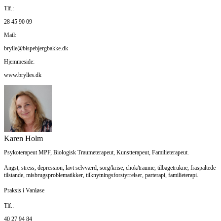
Tlf.:
28 45 90 09
Mail:
brylle@bispebjergbakke.dk
Hjemmeside:
www.brylles.dk
Karen Holm
Psykoterapeut MPF, Biologisk Traumeterapeut, Kunstterapeut, Familieterapeut.
Angst, stress, depression, lavt selvværd, sorg/krise, chok/traume, tilbagetrukne, fraspaltede
tilstande, misbrugsproblematikker, tilknytningsforstyrrelser, parterapi, familieterapi. ​
Praksis i Vanløse
Tlf.:
40 27 94 84