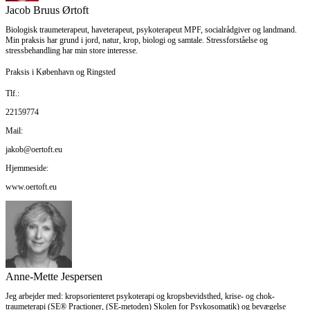
Jacob Bruus Ørtoft
Biologisk traumeterapeut, haveterapeut, psykoterapeut MPF, socialrådgiver og landmand.
Min praksis har grund i jord, natur, krop, biologi og samtale. Stressforståelse og
stressbehandling har min store interesse.
Praksis i København og Ringsted
Tlf.:
22159774
Mail:
jakob@oertoft.eu
Hjemmeside:
www.oertoft.eu
Anne-Mette Jespersen
Jeg arbejder med: kropsorienteret psykoterapi og kropsbevidsthed, krise- og chok-
traumeterapi (SE® Practioner, (SE-metoden) Skolen for Psykosomatik) og bevægelse