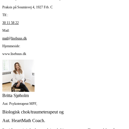
Praksis på Soumisvej 4, 1927 Frb. C
Tl
f.:
30 11 58 22
Mail:
mail@lisebuus.dk
Hjemmeside:
www.lisebuus.dk
Britta Sjøholm
Aut. Psykoterapeut MPF,
Biologisk chok/traumeterapeut og
Aut. HeartMath Coach.