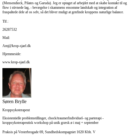
(Mensendieck, Pilates og Garuda). Jeg er optaget af arbejdet med at skabe kontakt til og
flow i stivnede lag, - bevægelse i skammens ensomme landskab og integration af
fraspaltede dele af os selv, så det bliver muligt at genfinde kroppens naturlige balance.
Tlf.:
26287532
Mail:
Amj@krop-sjael.dk
Hjemmeside:
www.krop-sjael.dk
Søren Brylle
Kroppsykoterapeut
Eksistentielle problemstillinger, chock/traumerIndividuel- og parterapi -
kroppsykoterapeutisk workshop på unik græsk ø i maj + september
Praksis på Vesterbrogade 69, Sundhedskompagniet 1620 Kbh. V