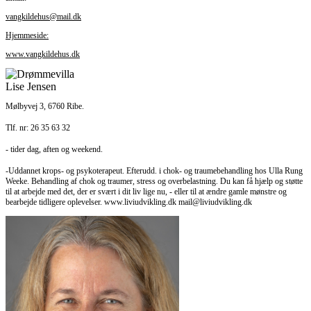
vangkildehus@mail.dk
Hjemmeside:
www.vangkildehus.dk
Lise Jensen
Mølbyvej 3, 6760 Ribe.
Tlf. nr: 26 35 63 32
- tider dag, aften og weekend.
-Uddannet krops- og psykoterapeut. Efterudd. i chok- og traumebehandling hos Ulla Rung
Weeke. Behandling af chok og traumer, stress og overbelastning. Du kan få hjælp og støtte
til at arbejde med det, der er svært i dit liv lige nu, - eller til at ændre gamle mønstre og
bearbejde tidligere oplevelser. www.liviudvikling.dk mail@liviudvikling.dk