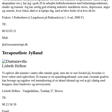
akupunktur mv.), har jeg i godt 20 år arbejdet helhedsorienteret med belastningsreaktioner,
skader og traumer. Jeg har særlig god erfaring indenfor områderne stress, depression, angst
og smerter, hvor fokus altid er at hjælpe dig, med at blive bedre til at leve dit liv.
Praksis: I København (i Lægehuset på Rathsacksvej 1, 4 sal, 2000 F)
Tlf.:
60 63 03 21
Mail:
jk@resonansterapi.dk
Terapeutliste Jylland
Lisbeth Helboe
Vi oplever alle traumer i større eller mindre grad, men der er stor forskel på, hvordan vi
lever videre med oplevelsen. Et traume er en spændingstilstand, som man i kontakt gradvis
kan bevæge og regulere ved mentalisering af en aktuel tilstand og ved at gå i dialog med
kroppen, dens bindevæv og nervesystem.
Lisbeth Helboe - Vangkildehus, Tranhøj 37, Brovst
Tlf.:
98 23 56 59
Email: