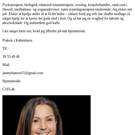
Psykoterapeut, biologisk relationel traumeterapeut, sexolog, kropsbehandler, cand.com i
filosofi, meditations- og yogaunderviser, samt ernæringsterapeut-studerende. Jeg elsker mit
job. Elsker at hjælpe andre til at få det bedre – sikkert fordi jeg selv har skullet modtage så
meget hjælp for at havne det gode sted i livet. Og så har jeg en svaghed for lakrids og
økochokolade. Og indimellem god kaffe.
Læs meget mere om, hvad jeg tilbyder på min hjemmeside.
Praksis i København
Tlf.:
28 55 49 48
Mail:
jimmyhansen51@gmail.com
Hjemmeside:
C185.dk