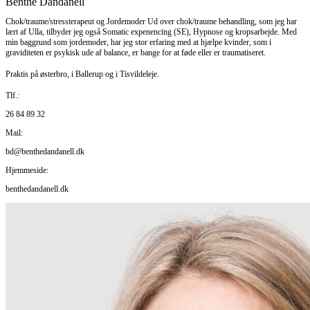
Benthe Dandanell
Chok/traume/stressterapeut og Jordemoder Ud over chok/traume behandling, som jeg har
lært af Ulla, tilbyder jeg også Somatic expenencing (SE), Hypnose og kropsarbejde. Med
min baggrund som jordemoder, har jeg stor erfaring med at hjælpe kvinder, som i
graviditeten er psykisk ude af balance, er bange for at føde eller er traumatiseret.
Praktis på østerbro, i Ballerup og i Tisvildeleje.
Tlf.:
26 84 89 32
Mail:
bd@benthedandanell.dk
Hjemmeside:
benthedandanell.dk