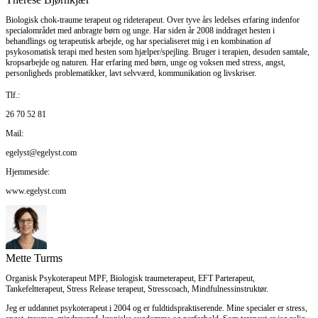
Biologisk chok-traume terapeut og rideterapeut. Over tyve års ledelses erfaring indenfor
specialområdet med anbragte børn og unge. Har siden år 2008 inddraget hesten i
behandlings og terapeutisk arbejde, og har specialiseret mig i en kombination af
psykosomatisk terapi med hesten som hjælper/spejling. Bruger i terapien, desuden samtale,
kropsarbejde og naturen. Har erfaring med børn, unge og voksen med stress, angst,
personligheds problematikker, lavt selvværd, kommunikation og livskriser.
Tlf.:
26 70 52 81
Mail:
egelyst@egelyst.com
Hjemmeside:
www.egelyst.com
Mette Turms
Organisk Psykoterapeut MPF, Biologisk traumeterapeut, EFT Parterapeut,
Tankefeltterapeut, Stress Release terapeut, Stresscoach, Mindfulnessinstruktør.
Jeg er uddannet psykoterapeut i 2004 og er fuldtidspraktiserende. Mine specialer er stress,